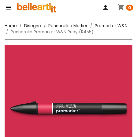
shopping_cart

person
0
Home
Disegno
Pennarelli e Marker
Promarker W&N
Pennarello Promarker W&N Ruby (R455)