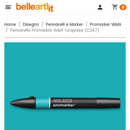
shopping_cart

person
0
Home
Disegno
Pennarelli e Marker
Promarker W&N
Pennarello Promarker W&N Turquoise (C247)