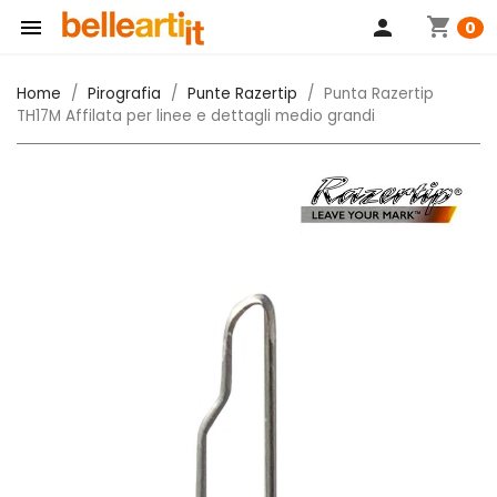
shopping_cart

person
0
Home
Pirografia
Punte Razertip
Punta Razertip
TH17M Affilata per linee e dettagli medio grandi