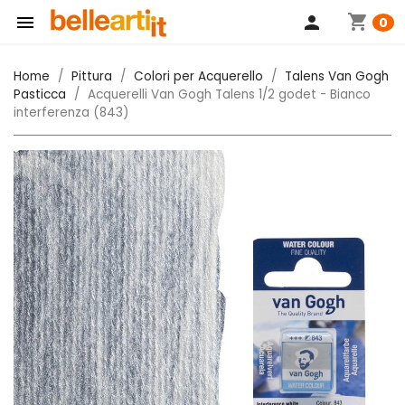
shopping_cart

person
0
Home
Pittura
Colori per Acquerello
Talens Van Gogh
Pasticca
Acquerelli Van Gogh Talens 1/2 godet - Bianco
interferenza (843)