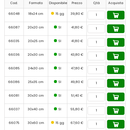
Cod.
Formato
Disponibile
Prezzo
Q.tà
Acquista
66048
18x24 cm
15 gg
39,80 €
66087
20x20 cm
SI
41,80 €
66035
20x25 cm
SI
41,80 €
66036
20x30 cm
SI
43,80 €
66085
24x30 cm
SI
47,80 €
66086
25x35 cm
SI
49,80 €
66081
30x30 cm
SI
51,40 €
66037
30x40 cm
SI
55,80 €
66075
30x60 cm
15 gg
67,60 €