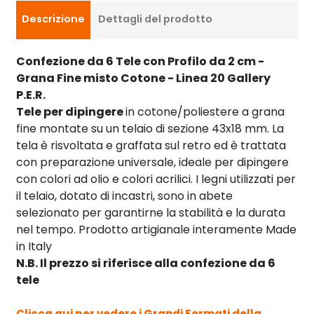
Descrizione
Dettagli del prodotto
Confezione da 6 Tele con Profilo da 2 cm -
Grana Fine misto Cotone - Linea 20 Gallery
P.E.R.
Tele per dipingere
in cotone/poliestere a grana
fine montate su un telaio di sezione 43x18 mm. La
tela è risvoltata e graffata sul retro ed è trattata
con preparazione universale, ideale per dipingere
con colori ad olio e colori acrilici. I legni utilizzati per
il telaio, dotato di incastri, sono in abete
selezionato per garantirne la stabilità e la durata
nel tempo. Prodotto artigianale interamente Made
in Italy
N.B. Il prezzo si riferisce alla confezione da 6
tele
Clicca qui per vedere i Grandi Formati della