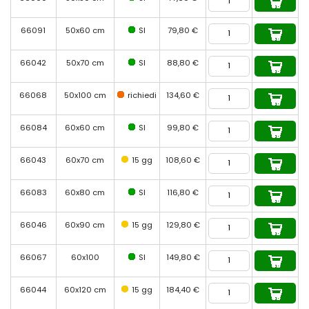
66091
50x60 cm
SI
79,80 €
66042
50x70 cm
SI
88,80 €
66068
50x100 cm
richiedi
134,60 €
66084
60x60 cm
SI
99,80 €
66043
60x70 cm
15 gg
108,60 €
66083
60x80 cm
SI
116,80 €
66046
60x90 cm
15 gg
129,80 €
66067
60x100
SI
149,80 €
66044
60x120 cm
15 gg
184,40 €