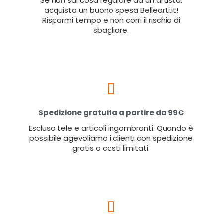
Se non sai cosa regalare ad un artista,
acquista un buono spesa Bellearti.it!
Risparmi tempo e non corri il rischio di
sbagliare.
Spedizione gratuita a partire da 99€
Escluso tele e articoli ingombranti. Quando è
possibile agevoliamo i clienti con spedizione
gratis o costi limitati.