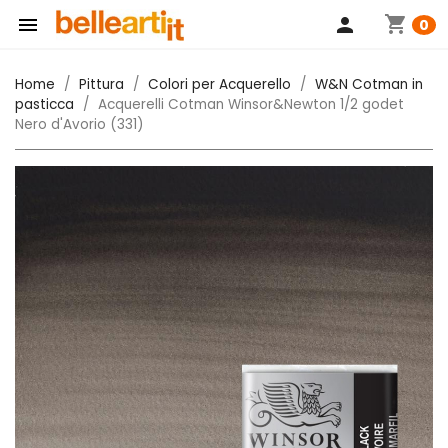
shopping_cart

person
0
Home
Pittura
Colori per Acquerello
W&N Cotman in
pasticca
Acquerelli Cotman Winsor&Newton 1/2 godet
Nero d'Avorio (331)