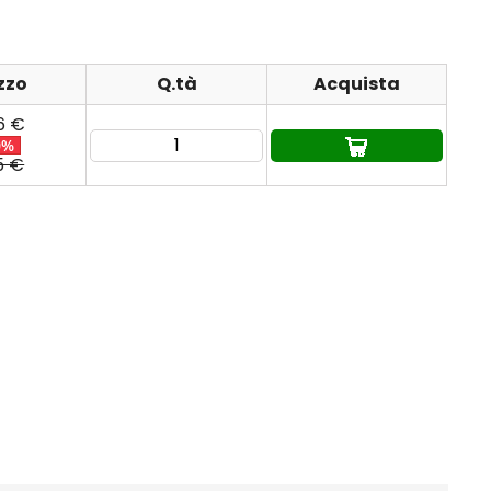
zzo
Q.tà
Acquista
6 €
0%
5 €