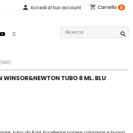
shopping_cart
person
Carrello
Accedi al tuo account
0

 (660)
N WINSOR&NEWTON TUBO 8 ML. BLU
mare, tubo da 8 ml. Eccellente potere colorante e buona