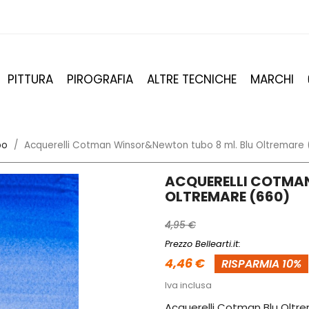
PITTURA
PIROGRAFIA
ALTRE TECNICHE
MARCHI
bo
Acquerelli Cotman Winsor&Newton tubo 8 ml. Blu Oltremare
ACQUERELLI COTMA
OLTREMARE (660)
4,95 €
Prezzo Bellearti.it:
4,46 €
RISPARMIA 10%
Iva inclusa
Acquerelli Cotman Blu Oltre