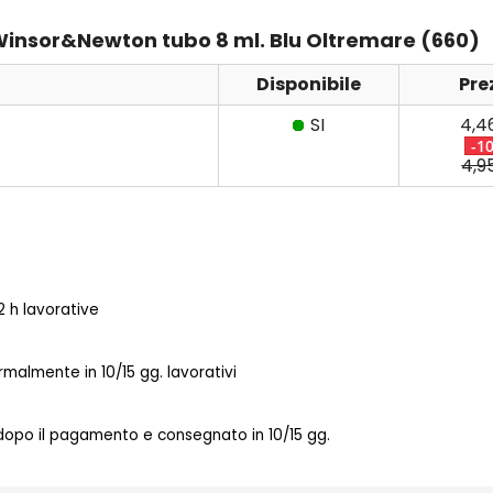
 Winsor&Newton tubo 8 ml. Blu Oltremare (660)
Disponibile
Pre
SI
4,4
-1
4,9
 h lavorative
almente in 10/15 gg. lavorativi
 dopo il pagamento e consegnato in 10/15 gg.