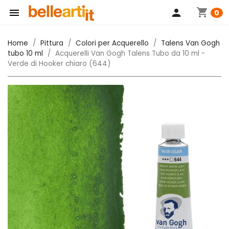
shopping_cart

person
0
Home
Pittura
Colori per Acquerello
Talens Van Gogh
tubo 10 ml
Acquerelli Van Gogh Talens Tubo da 10 ml -
Verde di Hooker chiaro (644)