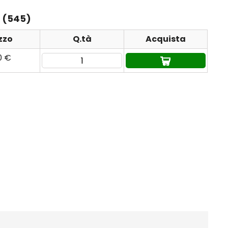
e (545)
zzo
Q.tà
Acquista
0 €