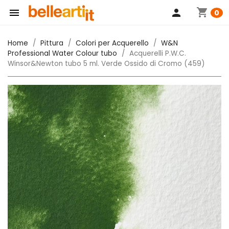
shopping_cart

person
0
Home
Pittura
Colori per Acquerello
W&N
Professional Water Colour tubo
Acquerelli P.W.C.
Winsor&Newton tubo 5 ml. Verde Ossido di Cromo (459)