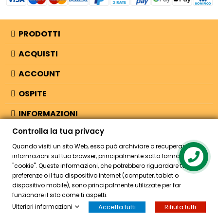
PRODOTTI
ACQUISTI
ACCOUNT
OSPITE
INFORMAZIONI
Controlla la tua privacy
NEGOZIO
Quando visiti un sito Web, esso può archiviare o recuperare
informazioni sul tuo browser, principalmente sotto forma di
Contact us
"cookie". Queste informazioni, che potrebbero riguardare te, le tue
© 2026 - Bellearti.it -
credits
preferenze o il tuo dispositivo internet (computer, tablet o
dispositivo mobile), sono principalmente utilizzate per far
funzionare il sito come ti aspetti.
Ulteriori informazioni
Accetta tutti
Rifiuta tutti
HOME
ACCOUNT
CASSA
CERCA