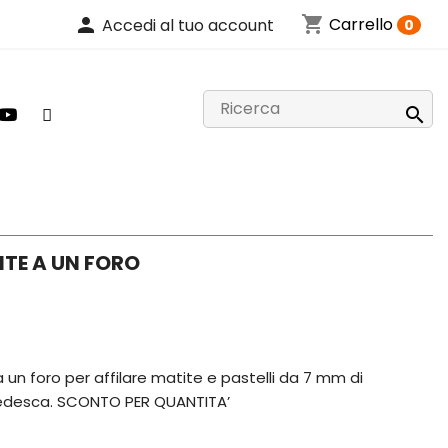
shopping_cart
person
Carrello
Accedi al tuo account
0

ITE A UN FORO
un foro per affilare matite e pastelli da 7 mm di
tedesca. SCONTO PER QUANTITA’