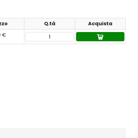
zzo
Q.tà
Acquista
0 €