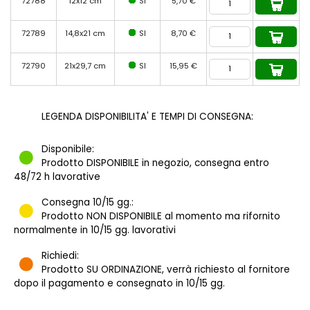
72788
12x12 cm
SI
5,70 €
72789
14,8x21 cm
SI
8,70 €
72790
21x29,7 cm
SI
15,95 €
LEGENDA DISPONIBILITA' E TEMPI DI CONSEGNA:
Disponibile:
Prodotto DISPONIBILE in negozio, consegna entro
48/72 h lavorative
Consegna 10/15 gg.:
Prodotto NON DISPONIBILE al momento ma rifornito
normalmente in 10/15 gg. lavorativi
Richiedi:
Prodotto SU ORDINAZIONE, verrà richiesto al fornitore
dopo il pagamento e consegnato in 10/15 gg.