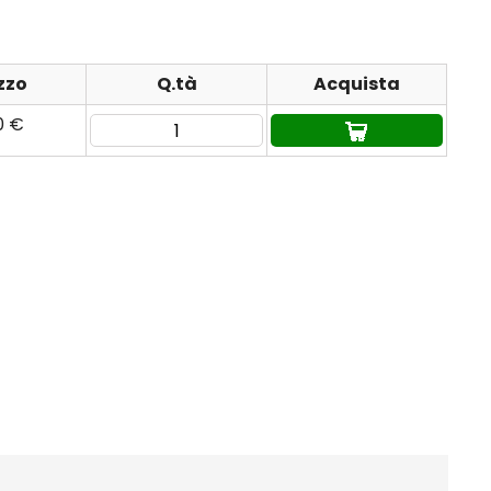
zzo
Q.tà
Acquista
60 €