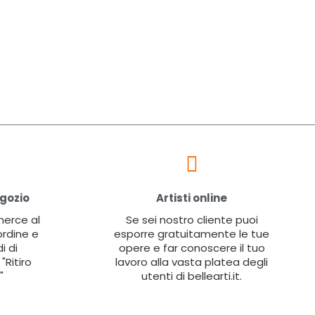
egozio
Artisti online
 merce al
Se sei nostro cliente puoi
ordine e
esporre gratuitamente le tue
i di
opere e far conoscere il tuo
"Ritiro
lavoro alla vasta platea degli
"
utenti di bellearti.it.