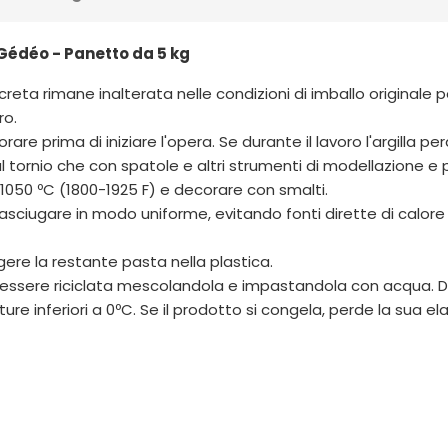
Gédéo - Panetto da 5 kg
a creta rimane inalterata nelle condizioni di imballo originale 
ro.
rare prima di iniziare l'opera. Se durante il lavoro l'argilla pe
 tornio che con spatole e altri strumenti di modellazione e p
 1050 ºC (1800-1925 F) e decorare con smalti.
asciugare in modo uniforme, evitando fonti dirette di calore e 
gere la restante pasta nella plastica.
uò essere riciclata mescolandola e impastandola con acqua. Du
 inferiori a 0ºC. Se il prodotto si congela, perde la sua elas