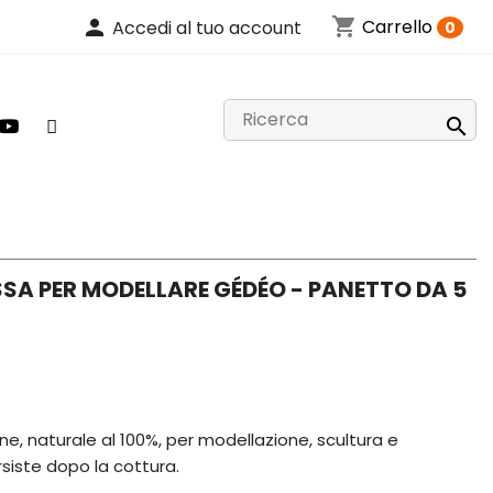
shopping_cart
person
Carrello
Accedi al tuo account
0

SSA PER MODELLARE GÉDÉO - PANETTO DA 5
ine, naturale al 100%, per modellazione, scultura e
rsiste dopo la cottura.