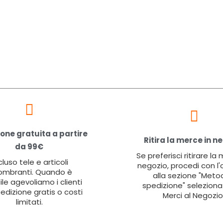
one gratuita a partire
Ritira la merce in n
da 99€
Se preferisci ritirare la
cluso tele e articoli
negozio, procedi con l'
ombranti. Quando è
alla sezione "Metod
ile agevoliamo i clienti
spedizione" seleziona 
edizione gratis o costi
Merci al Negozio
limitati.