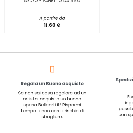
GÉDÉO - PANETTO DA 5 KG
A partire da
11,60 €
Spedizi
Regala un Buono acquisto
Se non sai cosa regalare ad un
Es
artista, acquista un buono
ing
spesa Bellearti.it! Risparmi
possib
tempo e non corri il rischio di
con sp
sbagliare.