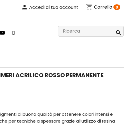
shopping_cart
person
Carrello
Accedi al tuo account
0

AIMERI ACRILICO ROSSO PERMANENTE
 pigmenti di buona qualità per ottenere colori intensi e
he per tecniche a spessore grazie all’utilizzo di resina