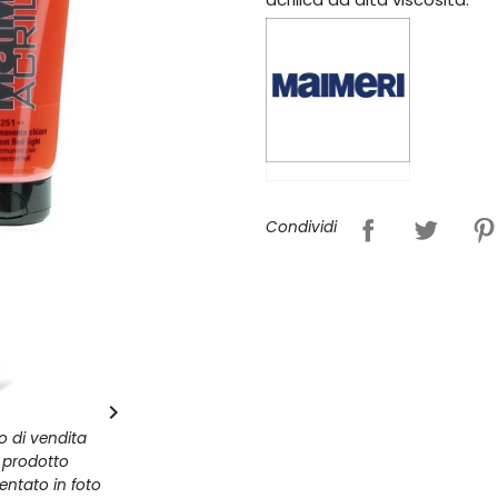
Condividi

zo di vendita
l prodotto
entato in foto