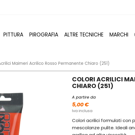
PITTURA
PIROGRAFIA
ALTRE TECNICHE
MARCHI
Acrilici Maimeri Acrilico Rosso Permanente Chiaro (251)
COLORI ACRILICI M
CHIARO (251)
A partire da
5,00 €
Iva inclusa
Colori acrilici formulati con
mescolanze pulite. Ideali anc
acrilica ad alta viscosità.