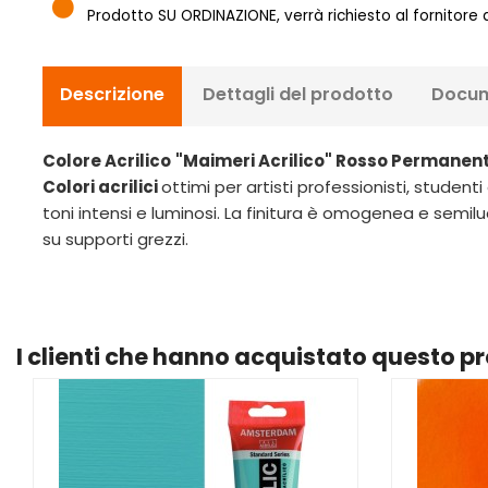
Prodotto SU ORDINAZIONE, verrà richiesto al fornitore
Descrizione
Dettagli del prodotto
Docum
Colore Acrilico
"Maimeri Acrilico" Rosso Permanen
Colori acrilici
ottimi per artisti professionisti, stude
toni intensi e luminosi. La finitura è omogenea e semilu
su supporti grezzi.
I clienti che hanno acquistato questo 