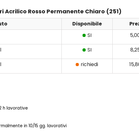
meri Acrilico Rosso Permanente Chiaro (251)
uto
Disponibile
Pre
SI
5,0
l
SI
8,2
l
richiedi
15,
 h lavorative
almente in 10/15 gg. lavorativi