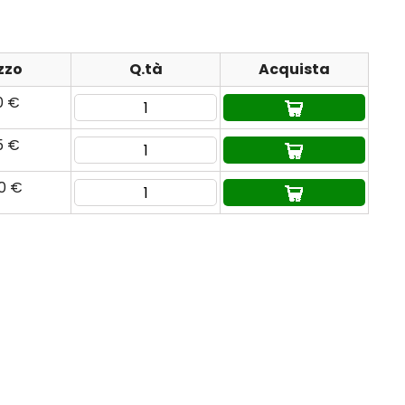
zzo
Q.tà
Acquista
0 €
5 €
80 €