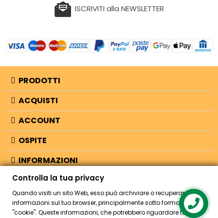
ISCRIVITI alla NEWSLETTER
PRODOTTI
ACQUISTI
ACCOUNT
OSPITE
INFORMAZIONI
Controlla la tua privacy
NEGOZIO
Quando visiti un sito Web, esso può archiviare o recuperare
informazioni sul tuo browser, principalmente sotto forma di
Contact us
"cookie". Queste informazioni, che potrebbero riguardare te, le tue