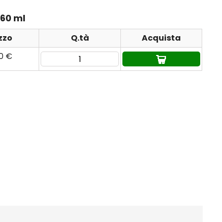
 60 ml
zzo
Q.tà
Acquista
40 €