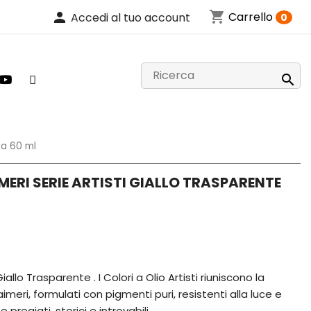
shopping_cart
person
Carrello
Accedi al tuo account
0

da 60 ml
MERI SERIE ARTISTI GIALLO TRASPARENTE
iallo Trasparente . I Colori a Olio Artisti riuniscono la
imeri, formulati con pigmenti puri, resistenti alla luce e
e pregiati, storici e introvabili