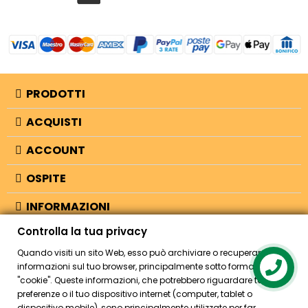
PRODOTTI
ACQUISTI
ACCOUNT
OSPITE
INFORMAZIONI
Controlla la tua privacy
NEGOZIO
Quando visiti un sito Web, esso può archiviare o recuperare
informazioni sul tuo browser, principalmente sotto forma di
Contact us
"cookie". Queste informazioni, che potrebbero riguardare te, le tue
© 2026 - Bellearti.it -
credits
preferenze o il tuo dispositivo internet (computer, tablet o
dispositivo mobile), sono principalmente utilizzate per far