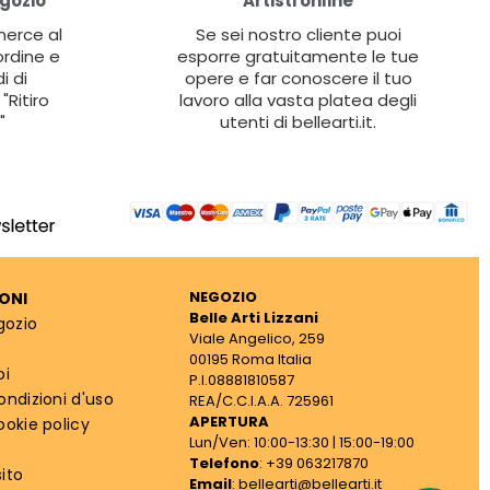
egozio
Artisti online
 merce al
Se sei nostro cliente puoi
ordine e
esporre gratuitamente le tue
i di
opere e far conoscere il tuo
"Ritiro
lavoro alla vasta platea degli
"
utenti di bellearti.it.
NEGOZIO
ONI
Belle Arti Lizzani
gozio
Viale Angelico, 259
00195 Roma Italia
oi
P.I.08881810587
ondizioni d'uso
REA/C.C.I.A.A. 725961
APERTURA
ookie policy
Lun/Ven: 10:00-13:30 | 15:00-19:00
Telefono
: +39 063217870
ito
Email
: bellearti@bellearti.it