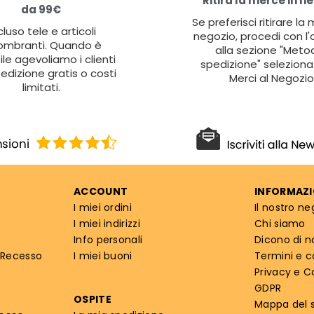
Ritira la merce in n
da 99€
Se preferisci ritirare la
cluso tele e articoli
negozio, procedi con l'
ombranti. Quando è
alla sezione "Metod
ile agevoliamo i clienti
spedizione" seleziona 
edizione gratis o costi
Merci al Negozio
limitati.
ACCOUNT
INFORMAZI
I miei ordini
Il nostro ne
I miei indirizzi
Chi siamo
Info personali
Dicono di n
 Recesso
I miei buoni
Termini e c
Privacy e C
GDPR
OSPITE
Mappa del s