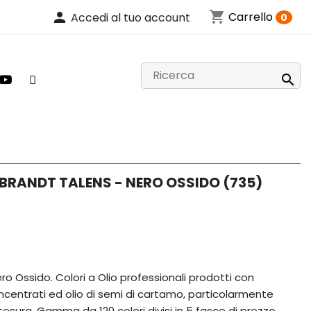
shopping_cart
person
Carrello
Accedi al tuo account
0

BRANDT TALENS - NERO OSSIDO (735)
o Ossido. Colori a Olio professionali prodotti con
centrati ed olio di semi di cartamo, particolarmente
sura. Gamma da 120 colori divisi in 5 fasce di prezzo.