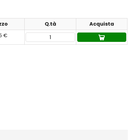
zzo
Q.tà
Acquista
85 €