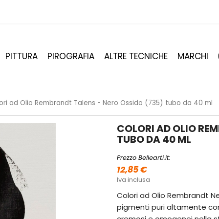
PITTURA
PIROGRAFIA
ALTRE TECNICHE
MARCHI
ori ad Olio Rembrandt Talens - Nero Ossido (735) tubo da 40 ml
COLORI AD OLIO REM
TUBO DA 40 ML
Prezzo Bellearti.it:
12,85 €
Iva inclusa
Colori ad Olio Rembrandt Ner
pigmenti puri altamente con
cremosi e omogenei nella ste