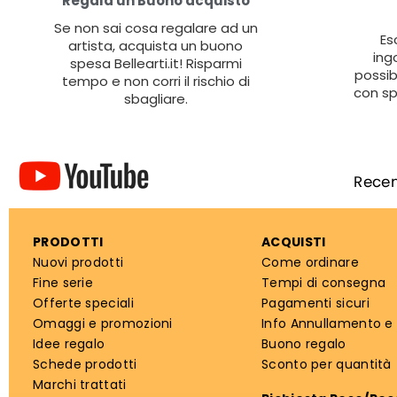
Regala un Buono acquisto
Se non sai cosa regalare ad un
Es
artista, acquista un buono
ing
spesa Bellearti.it! Risparmi
possib
tempo e non corri il rischio di
con sp
sbagliare.
PRODOTTI
ACQUISTI
Nuovi prodotti
Come ordinare
Fine serie
Tempi di consegna
Offerte speciali
Pagamenti sicuri
Omaggi e promozioni
Info Annullamento e
Idee regalo
Buono regalo
Schede prodotti
Sconto per quantità
Marchi trattati