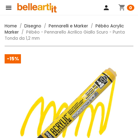
shopping_cart

person
0
Home
Disegno
Pennarelli e Marker
Pébéo Acrylic
Marker
Pébéo - Pennarello Acrilico Giallo Scuro - Punta
Tonda da 1,2 mm
-15%