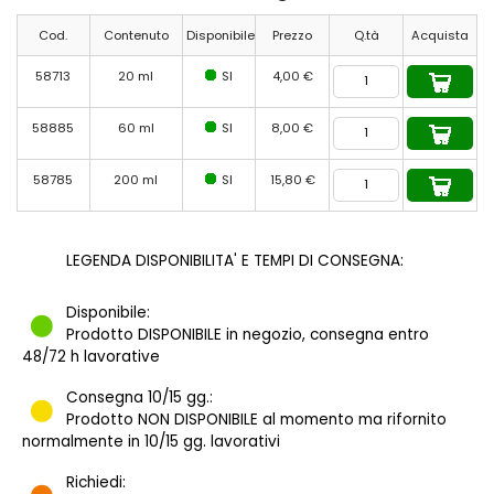
Cod.
Contenuto
Disponibile
Prezzo
Q.tà
Acquista
58713
20 ml
SI
4,00 €
58885
60 ml
SI
8,00 €
58785
200 ml
SI
15,80 €
LEGENDA DISPONIBILITA' E TEMPI DI CONSEGNA:
Disponibile:
Prodotto DISPONIBILE in negozio, consegna entro
48/72 h lavorative
Consegna 10/15 gg.:
Prodotto NON DISPONIBILE al momento ma rifornito
normalmente in 10/15 gg. lavorativi
Richiedi: