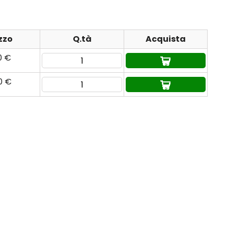
zzo
Q.tà
Acquista
0 €
0 €