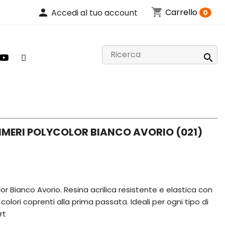
shopping_cart
person
Carrello
Accedi al tuo account
0

IMERI POLYCOLOR BIANCO AVORIO (021)
olor Bianco Avorio. Resina acrilica resistente e elastica con
colori coprenti alla prima passata. Ideali per ogni tipo di
rt