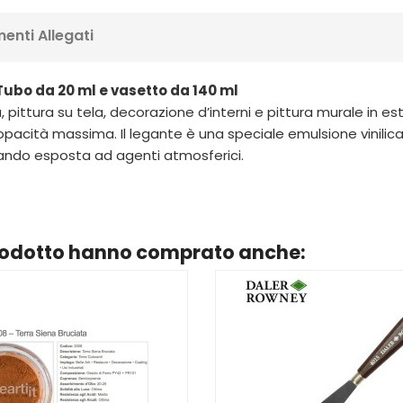
enti Allegati
Tubo da 20 ml e vasetto da 140 ml
tica, pittura su tela, decorazione d’interni e pittura murale in
acità massima. Il legante è una speciale emulsione vinilica 
ando esposta ad agenti atmosferici.
prodotto hanno comprato anche: