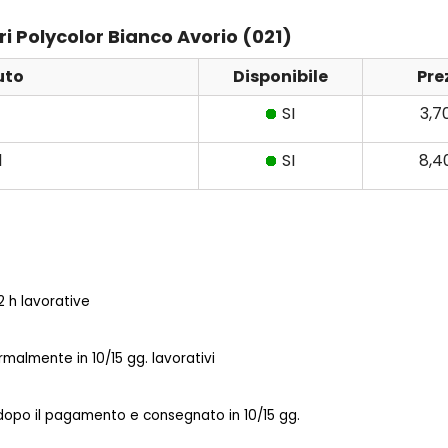
eri Polycolor Bianco Avorio (021)
uto
Disponibile
Pre
SI
3,7
l
SI
8,4
 h lavorative
almente in 10/15 gg. lavorativi
 dopo il pagamento e consegnato in 10/15 gg.