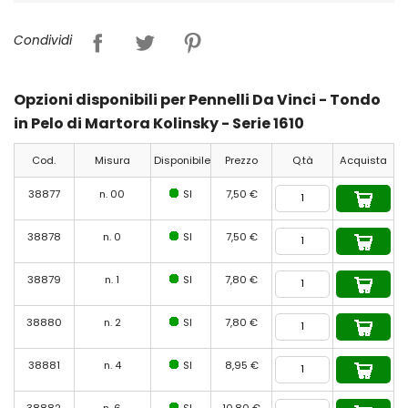
Condividi
Opzioni disponibili per Pennelli Da Vinci - Tondo
in Pelo di Martora Kolinsky - Serie 1610
Cod.
Misura
Disponibile
Prezzo
Q.tà
Acquista
38877
n. 00
SI
7,50 €
38878
n. 0
SI
7,50 €
38879
n. 1
SI
7,80 €
38880
n. 2
SI
7,80 €
38881
n. 4
SI
8,95 €
38882
n. 6
SI
10,80 €