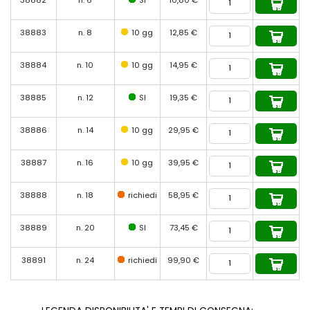
38883
n. 8
10 gg
12,85 €
38884
n. 10
10 gg
14,95 €
38885
n. 12
SI
19,35 €
38886
n. 14
10 gg
29,95 €
38887
n. 16
10 gg
39,95 €
38888
n. 18
richiedi
58,95 €
38889
n. 20
SI
73,45 €
38891
n. 24
richiedi
99,90 €