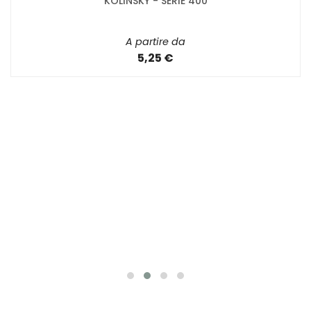
PENNELLI TINTORETTO - TONDO IN PELO DI MARTORA
KOLINSKY - SERIE 400
A partire da
5,25 €