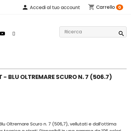
shopping_cart
person
Carrello
Accedi al tuo account
0

 - BLU OLTREMARE SCURO N. 7 (506.7)
lu Oltremare Scuro n. 7 (506,7), vellutati e dall’ottima
per tecnica a strati. Disponibili in una gamma da 106 colori