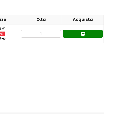
zzo
Q.tà
Acquista
0 €
0%
0 €