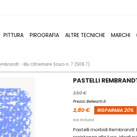
PITTURA
PIROGRAFIA
ALTRE TECNICHE
MARCHI
Rembrandt - Blu Oltremare Scuro n. 7 (506.7)
PASTELLI REMBRANDT
3,50 €
Prezzo Bellearti.it:
2,80 €
RISPARMIA 20%
Iva inclusa
Pastelli morbidi Rembrandt B
resistenza alla luce, ideali 