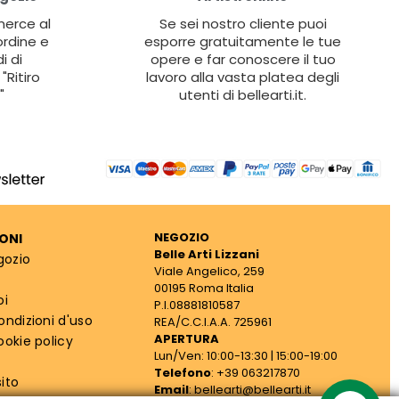
 merce al
Se sei nostro cliente puoi
ordine e
esporre gratuitamente le tue
i di
opere e far conoscere il tuo
"Ritiro
lavoro alla vasta platea degli
"
utenti di bellearti.it.
NEGOZIO
ONI
Belle Arti Lizzani
gozio
Viale Angelico, 259
00195 Roma Italia
oi
P.I.08881810587
ondizioni d'uso
REA/C.C.I.A.A. 725961
APERTURA
ookie policy
Lun/Ven: 10:00-13:30 | 15:00-19:00
Telefono
: +39 063217870
ito
Email
: bellearti@bellearti.it