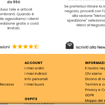
da 99€
Se preferisci ritirare la
cluso tele e articoli
negozio, procedi con l'
ombranti. Quando è
alla sezione "Metod
ile agevoliamo i clienti
spedizione" seleziona 
edizione gratis o costi
Merci al Negozio
limitati.
ACCOUNT
INFORMAZI
I miei ordini
Il nostro ne
I miei indirizzi
Chi siamo
Info personali
Dicono di n
 Recesso
I miei buoni
Termini e c
Privacy e C
GDPR
OSPITE
Mappa del s
cesso
La mia spedizione