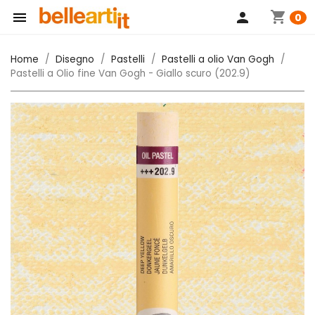
shopping_cart

person
0
Home
Disegno
Pastelli
Pastelli a olio Van Gogh
Pastelli a Olio fine Van Gogh - Giallo scuro (202.9)