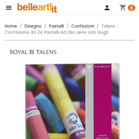
shopping_cart

person
0
Home
Disegno
Pastelli
Confezioni
Talens -
Confezione da 24 Pastelli ad Olio serie Van Gogh