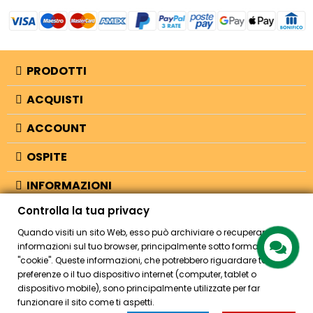
PRODOTTI
ACQUISTI
ACCOUNT
OSPITE
INFORMAZIONI
Controlla la tua privacy
NEGOZIO
Quando visiti un sito Web, esso può archiviare o recuperare
informazioni sul tuo browser, principalmente sotto forma di
"cookie". Queste informazioni, che potrebbero riguardare te, le tue
© 2026 - Bellearti.it -
credits
preferenze o il tuo dispositivo internet (computer, tablet o
dispositivo mobile), sono principalmente utilizzate per far
funzionare il sito come ti aspetti.