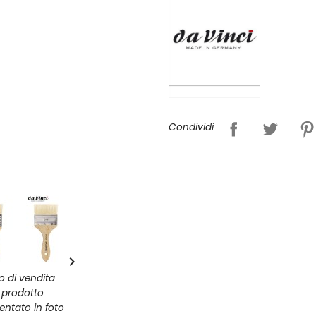
Condividi

zo di vendita
l prodotto
entato in foto