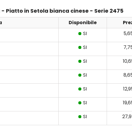
 - Piatto in Setola bianca cinese - Serie 2475
a
Disponibile
Pre
SI
5,6
SI
7,7
SI
10,
SI
8,6
SI
12,
SI
19,
SI
27,