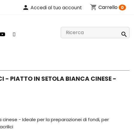
shopping_cart
person
Carrello
Accedi al tuo account
0

I - PIATTO IN SETOLA BIANCA CINESE -
 cinese - Ideale per la preparazionei di fondi, per
crilici