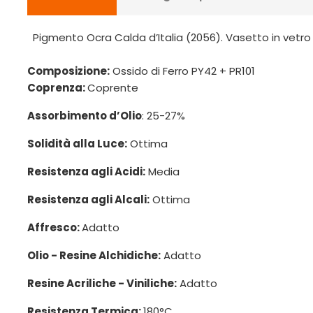
Pigmento Ocra Calda d’Italia (2056). Vasetto in vetro
Composizione:
Ossido di Ferro PY42 + PR101
Coprenza:
Coprente
Assorbimento d’Olio
: 25-27%
Solidità alla Luce:
Ottima
Resistenza agli Acidi:
Media
Resistenza agli Alcali:
Ottima
Affresco:
Adatto
Olio - Resine Alchidiche:
Adatto
Resine Acriliche - Viniliche:
Adatto
Resistenza Termica:
180°C