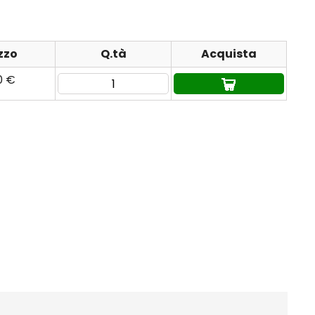
zzo
Q.tà
Acquista
0 €