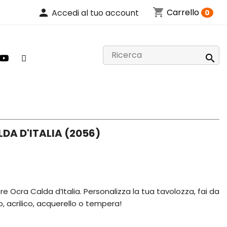
shopping_cart
person
Carrello
Accedi al tuo account
0

DA D'ITALIA (2056)
re Ocra Calda d’Italia. Personalizza la tua tavolozza, fai da
io, acrilico, acquerello o tempera!