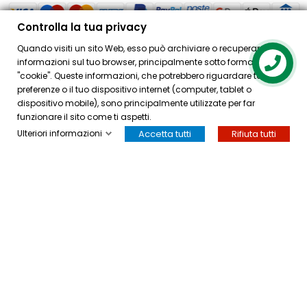
Controlla la tua privacy
Quando visiti un sito Web, esso può archiviare o recuperare
PRODOTTI
informazioni sul tuo browser, principalmente sotto forma di
Contact us
"cookie". Queste informazioni, che potrebbero riguardare te, le tue
ACQUISTI
preferenze o il tuo dispositivo internet (computer, tablet o
dispositivo mobile), sono principalmente utilizzate per far
ACCOUNT
funzionare il sito come ti aspetti.
Ulteriori informazioni
Accetta tutti
Rifiuta tutti
HOME
ACCOUNT
CASSA
CERCA
OSPITE
INFORMAZIONI
NEGOZIO
© 2026 - Bellearti.it -
credits