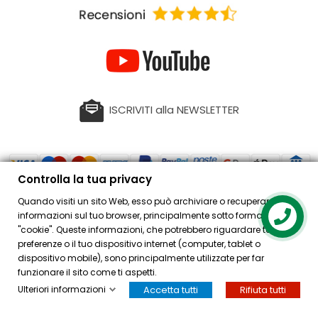
ISCRIVITI alla NEWSLETTER
Controlla la tua privacy
Quando visiti un sito Web, esso può archiviare o recuperare
PRODOTTI
informazioni sul tuo browser, principalmente sotto forma di
Contact us
"cookie". Queste informazioni, che potrebbero riguardare te, le tue
ACQUISTI
preferenze o il tuo dispositivo internet (computer, tablet o
dispositivo mobile), sono principalmente utilizzate per far
ACCOUNT
funzionare il sito come ti aspetti.
Ulteriori informazioni
Accetta tutti
Rifiuta tutti
HOME
ACCOUNT
CASSA
CERCA
OSPITE