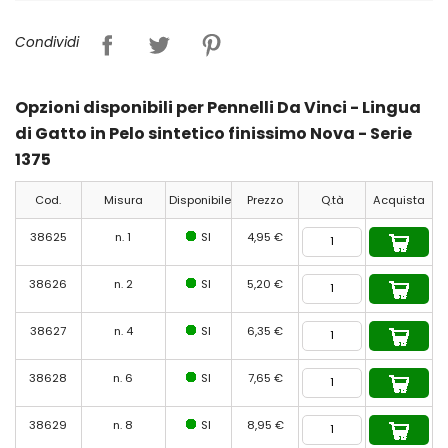
Condividi
Opzioni disponibili per Pennelli Da Vinci - Lingua
di Gatto in Pelo sintetico finissimo Nova - Serie
1375
Cod.
Misura
Disponibile
Prezzo
Q.tà
Acquista
38625
n. 1
SI
4,95 €
38626
n. 2
SI
5,20 €
38627
n. 4
SI
6,35 €
38628
n. 6
SI
7,65 €
38629
n. 8
SI
8,95 €