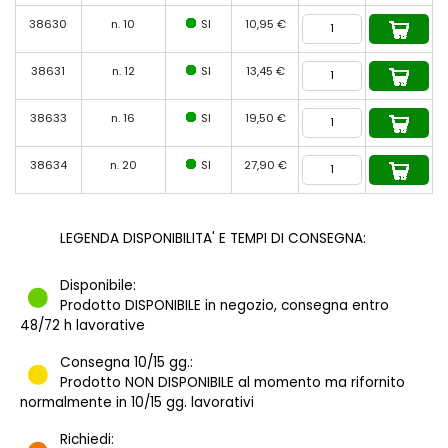
38630
n. 10
SI
10,95 €
38631
n. 12
SI
13,45 €
38633
n. 16
SI
19,50 €
38634
n. 20
SI
27,90 €
LEGENDA DISPONIBILITA' E TEMPI DI CONSEGNA:
Disponibile:
Prodotto DISPONIBILE in negozio, consegna entro
48/72 h lavorative
Consegna 10/15 gg.:
Prodotto NON DISPONIBILE al momento ma rifornito
normalmente in 10/15 gg. lavorativi
Richiedi: