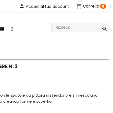
shopping_cart
person
Carrello
Accedi al tuo account
0

RE N. 3
Con le spatole da pittura si stendono e si mescolano i
la creando forme e superfici