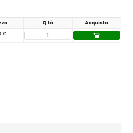
zzo
Q.tà
Acquista
0 €