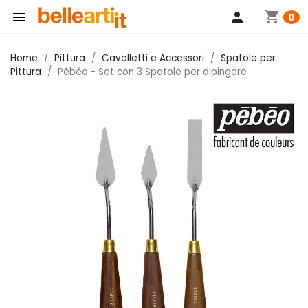
shopping_cart

person
0
Home
Pittura
Cavalletti e Accessori
Spatole per
Pittura
Pébéo - Set con 3 Spatole per dipingere