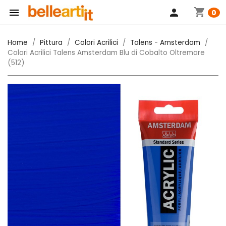
shopping_cart

person
0
Home
Pittura
Colori Acrilici
Talens - Amsterdam
Colori Acrilici Talens Amsterdam Blu di Cobalto Oltremare
(512)