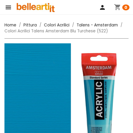
shopping_cart

person
0
Home
Pittura
Colori Acrilici
Talens - Amsterdam
Colori Acrilici Talens Amsterdam Blu Turchese (522)