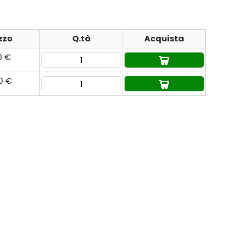
zzo
Q.tà
Acquista
0 €
90 €