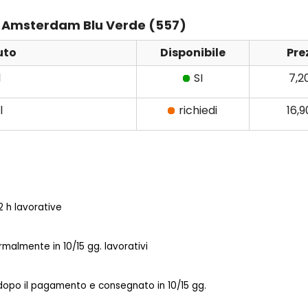
ens Amsterdam Blu Verde (557)
uto
Disponibile
Pre
l
SI
7,2
l
richiedi
16,
 h lavorative
almente in 10/15 gg. lavorativi
 dopo il pagamento e consegnato in 10/15 gg.