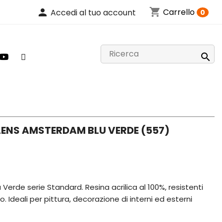
shopping_cart
person
Carrello
Accedi al tuo account
0

LENS AMSTERDAM BLU VERDE (557)
 Verde serie Standard. Resina acrilica al 100%, resistenti
o. Ideali per pittura, decorazione di interni ed esterni