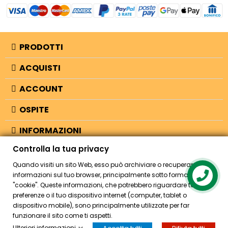
PRODOTTI
ACQUISTI
ACCOUNT
OSPITE
INFORMAZIONI
Controlla la tua privacy
NEGOZIO
Quando visiti un sito Web, esso può archiviare o recuperare
informazioni sul tuo browser, principalmente sotto forma di
"cookie". Queste informazioni, che potrebbero riguardare te, le tue
© 2026 - Bellearti.it -
credits
preferenze o il tuo dispositivo internet (computer, tablet o
dispositivo mobile), sono principalmente utilizzate per far
funzionare il sito come ti aspetti.
Ulteriori informazioni