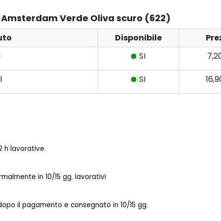
ens Amsterdam Verde Oliva scuro (622)
uto
Disponibile
Pre
l
SI
7,2
l
SI
16,
 h lavorative
almente in 10/15 gg. lavorativi
 dopo il pagamento e consegnato in 10/15 gg.