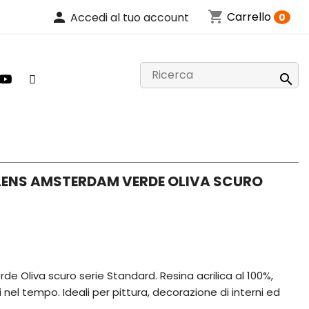
shopping_cart
person
Carrello
Accedi al tuo account
0

ALENS AMSTERDAM VERDE OLIVA SCURO
de Oliva scuro serie Standard. Resina acrilica al 100%,
li nel tempo. Ideali per pittura, decorazione di interni ed