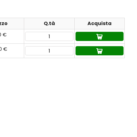
zzo
Q.tà
Acquista
0 €
90 €