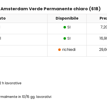
lens Amsterdam Verde Permanente chiaro (618)
uto
Disponibile
Pre
l
SI
7,2
l
SI
16,
richiedi
29,
 h lavorative
almente in 10/15 gg. lavorativi