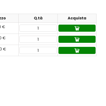
zzo
Q.tà
Acquista
0 €
90 €
60 €