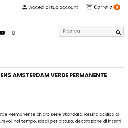
shopping_cart
person
Carrello
Accedi al tuo account
0

ALENS AMSTERDAM VERDE PERMANENTE
rde Permanente chiaro serie Standard. Resina acrilica al
urevoli nel tempo. Ideali per pittura, decorazione di interni