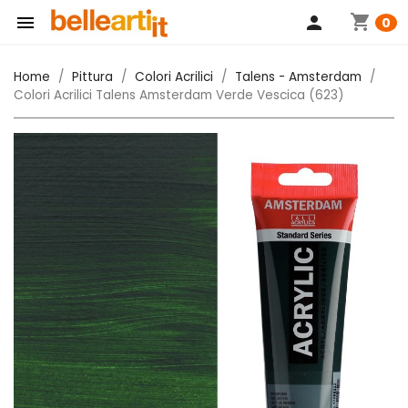
shopping_cart

person
0
Home
Pittura
Colori Acrilici
Talens - Amsterdam
Colori Acrilici Talens Amsterdam Verde Vescica (623)