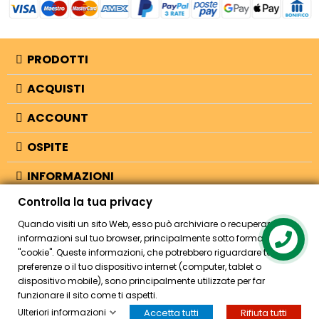
PRODOTTI
ACQUISTI
ACCOUNT
OSPITE
INFORMAZIONI
Controlla la tua privacy
NEGOZIO
Quando visiti un sito Web, esso può archiviare o recuperare
informazioni sul tuo browser, principalmente sotto forma di
Contact us
"cookie". Queste informazioni, che potrebbero riguardare te, le tue
© 2026 - Bellearti.it -
credits
preferenze o il tuo dispositivo internet (computer, tablet o
dispositivo mobile), sono principalmente utilizzate per far
funzionare il sito come ti aspetti.
Ulteriori informazioni
Accetta tutti
Rifiuta tutti
HOME
ACCOUNT
CASSA
CERCA