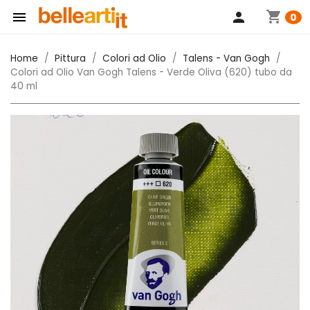
shopping_cart

person
0
Home
Pittura
Colori ad Olio
Talens - Van Gogh
Colori ad Olio Van Gogh Talens - Verde Oliva (620) tubo da
40 ml