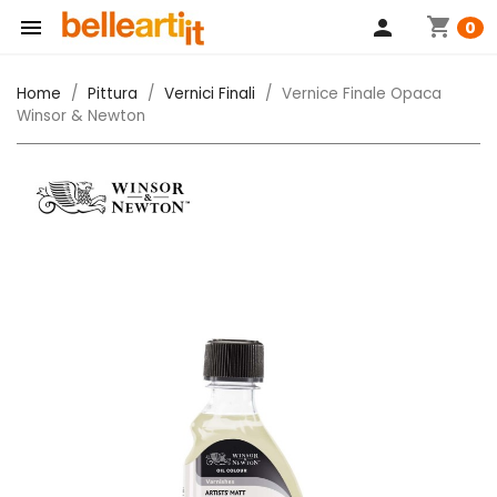
shopping_cart

person
0
Home
Pittura
Vernici Finali
Vernice Finale Opaca
Winsor & Newton