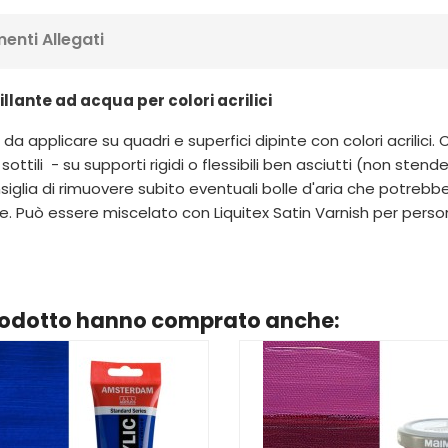
enti Allegati
illante ad acqua per colori acrilici
 applicare su quadri e superfici dipinte con colori acrilici. Cr
 sottili - su supporti rigidi o flessibili ben asciutti (non ste
iglia di rimuovere subito eventuali bolle d'aria che potrebbe
ò essere miscelato con Liquitex Satin Varnish per personaliz
prodotto hanno comprato anche: