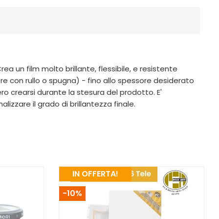
ea un film molto brillante, flessibile, e resistente
ndere con rullo o spugna) - fino allo spessore desiderato
ro crearsi durante la stesura del prodotto. E'
zare il grado di brillantezza finale.
IN OFFERTA!
-10%