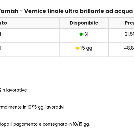
arnish - Vernice finale ultra brillante ad acqua p
uto
Disponibile
Pre
l
SI
21,
l
15 gg
48,
 h lavorative
almente in 10/15 gg. lavorativi
 dopo il pagamento e consegnato in 10/15 gg.