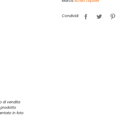
Marca
Acrilici Liquitex
Condividi
zo di vendita
l prodotto
entato in foto