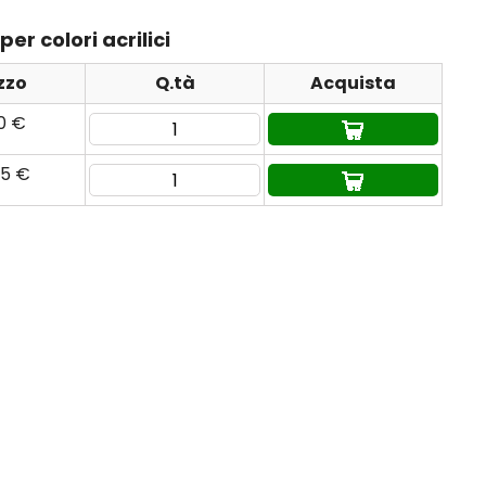
er colori acrilici
zzo
Q.tà
Acquista
80 €
85 €