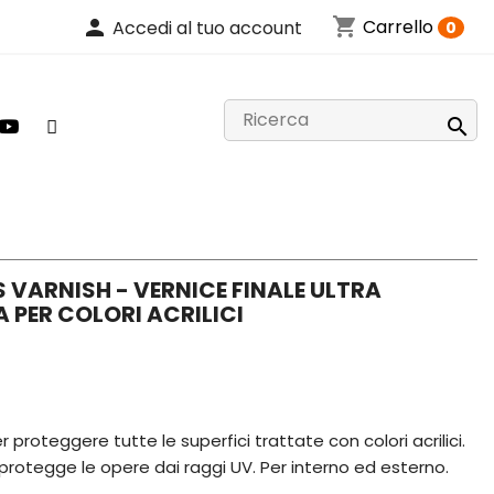
shopping_cart
person
Carrello
Accedi al tuo account
0

S VARNISH - VERNICE FINALE ULTRA
 PER COLORI ACRILICI
 proteggere tutte le superfici trattate con colori acrilici.
 e protegge le opere dai raggi UV. Per interno ed esterno.