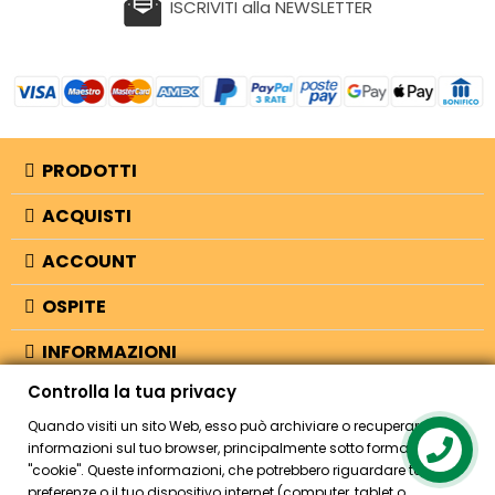
ISCRIVITI alla NEWSLETTER
PRODOTTI
ACQUISTI
ACCOUNT
OSPITE
INFORMAZIONI
Controlla la tua privacy
NEGOZIO
Quando visiti un sito Web, esso può archiviare o recuperare
informazioni sul tuo browser, principalmente sotto forma di
"cookie". Queste informazioni, che potrebbero riguardare te, le tue
© 2026 - Bellearti.it -
credits
preferenze o il tuo dispositivo internet (computer, tablet o