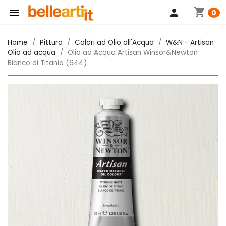
shopping_cart

person
0
Home
Pittura
Colori ad Olio all'Acqua
W&N - Artisan
Olio ad acqua
Olio ad Acqua Artisan Winsor&Newton
Bianco di Titanio (644)