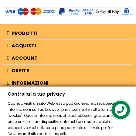
PRODOTTI
ACQUISTI
ACCOUNT
OSPITE
INFORMAZIONI
Controlla la tua privacy
NEGOZIO
Quando visiti un sito Web, esso può archiviare o recuperare
informazioni sul tuo browser, principalmente sotto forma di
Contact us
"cookie". Queste informazioni, che potrebbero riguardare te, le tue
© 2026 - Bellearti.it -
credits
preferenze o il tuo dispositivo internet (computer, tablet o
dispositivo mobile), sono principalmente utilizzate per far
funzionare il sito come ti aspetti.