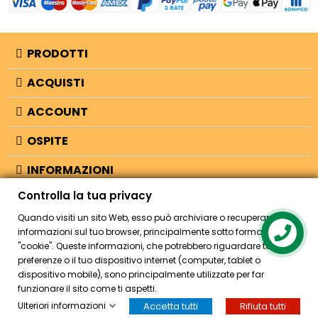
PRODOTTI
ACQUISTI
ACCOUNT
OSPITE
INFORMAZIONI
Controlla la tua privacy
NEGOZIO
Quando visiti un sito Web, esso può archiviare o recuperare
informazioni sul tuo browser, principalmente sotto forma di
Contact us
"cookie". Queste informazioni, che potrebbero riguardare te, le tue
© 2026 - Bellearti.it -
credits
preferenze o il tuo dispositivo internet (computer, tablet o
dispositivo mobile), sono principalmente utilizzate per far
funzionare il sito come ti aspetti.
Ulteriori informazioni
Accetta tutti
Rifiuta tutti
HOME
ACCOUNT
CASSA
CERCA