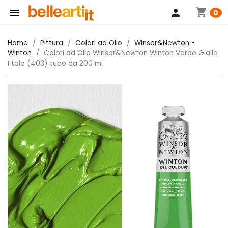
shopping_cart

person
0
Home
Pittura
Colori ad Olio
Winsor&Newton -
Winton
Colori ad Olio Winsor&Newton Winton Verde Giallo
Ftalo (403) tubo da 200 ml