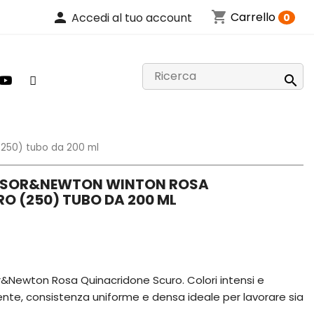
shopping_cart
person
Carrello
Accedi al tuo account
0

(250) tubo da 200 ml
INSOR&NEWTON WINTON ROSA
O (250) TUBO DA 200 ML
r&Newton Rosa Quinacridone Scuro. Colori intensi e
ente, consistenza uniforme e densa ideale per lavorare sia