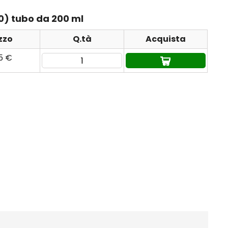
0) tubo da 200 ml
zzo
Q.tà
Acquista
95 €