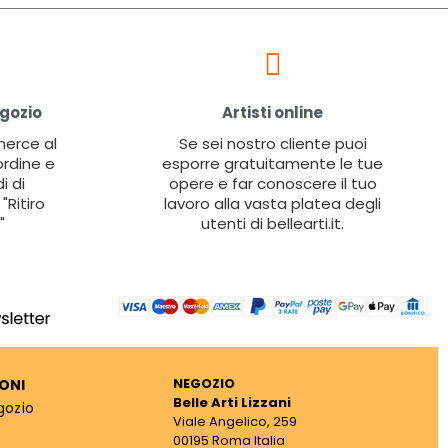
egozio
Artisti online
 merce al
Se sei nostro cliente puoi
ordine e
esporre gratuitamente le tue
i di
opere e far conoscere il tuo
"Ritiro
lavoro alla vasta platea degli
"
utenti di bellearti.it.
NEGOZIO
ONI
Belle Arti Lizzani
gozio
Viale Angelico, 259
00195 Roma Italia