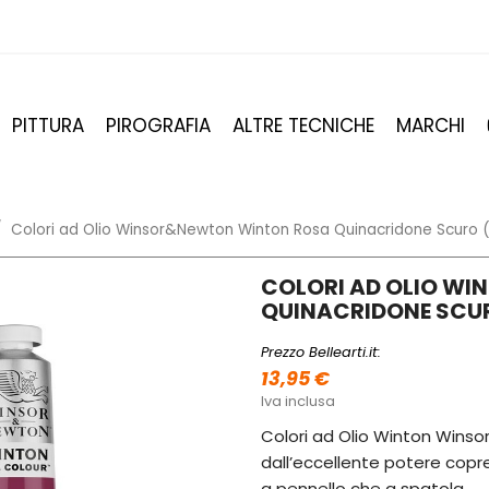
PITTURA
PIROGRAFIA
ALTRE TECNICHE
MARCHI
Colori ad Olio Winsor&Newton Winton Rosa Quinacridone Scuro 
COLORI AD OLIO W
QUINACRIDONE SCUR
Prezzo Bellearti.it:
13,95 €
Iva inclusa
Colori ad Olio Winton Winso
dall’eccellente potere copr
a pennello che a spatola