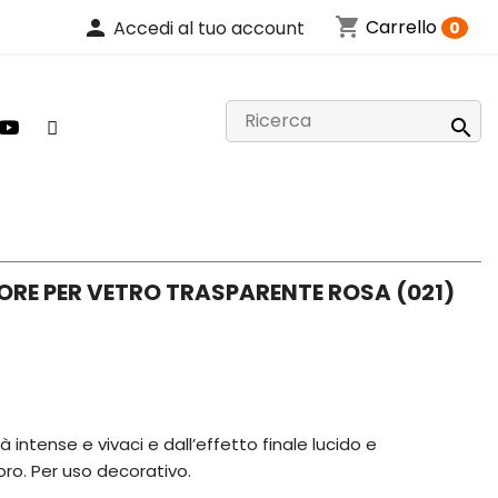
shopping_cart
person
Carrello
Accedi al tuo account
0

LORE PER VETRO TRASPARENTE ROSA (021)
à intense e vivaci e dall’effetto finale lucido e
loro. Per uso decorativo.