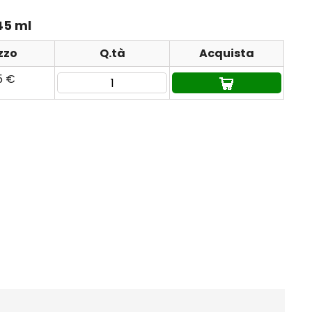
45 ml
zzo
Q.tà
Acquista
5 €