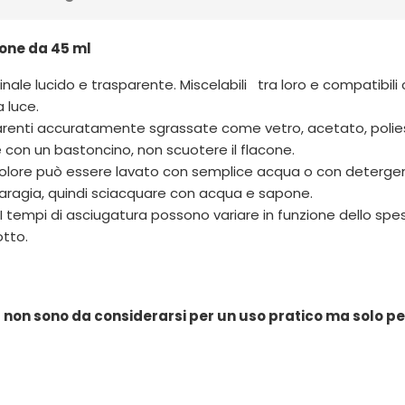
cone da 45 ml
o finale lucido e trasparente. Miscelabili tra loro e compatibi
 luce.
arenti accuratamente sgrassate come vetro, acetato, poliest
 con un bastoncino, non scuotere il flacone.
il colore può essere lavato con semplice acqua o con deterge
quaragia, quindi sciacquare con acqua e sapone.
ore. I tempi di asciugatura possono variare in funzione dello s
otto.
ail non sono da considerarsi per un uso pratico ma solo pe