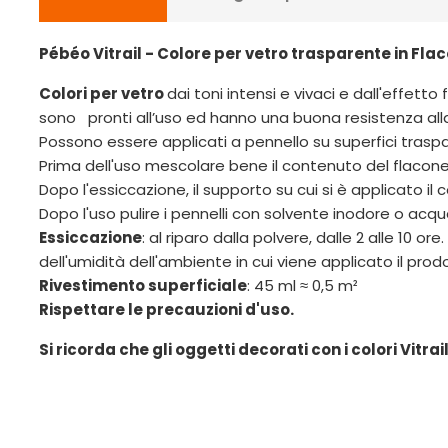
Pébéo Vitrail - Colore per vetro trasparente in Fla
Colori per vetro
dai toni intensi e vivaci e dall'effett
sono pronti all’uso ed hanno una buona resistenza alla
Possono essere applicati a pennello su superfici trasp
Prima dell'uso mescolare bene il contenuto del flacone
Dopo l'essiccazione, il supporto su cui si è applicato 
Dopo l'uso pulire i pennelli con solvente inodore o ac
Essiccazione
: al riparo dalla polvere, dalle 2 alle 10 
dell'umidità dell'ambiente in cui viene applicato il prod
Rivestimento superficiale
: 45 ml ≈ 0,5 m²
Rispettare le precauzioni d'uso.
Si ricorda che gli oggetti decorati con i colori Vitr