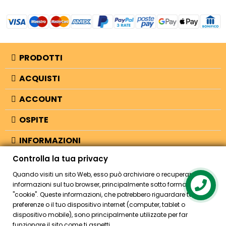
PRODOTTI
ACQUISTI
ACCOUNT
OSPITE
INFORMAZIONI
Controlla la tua privacy
NEGOZIO
Quando visiti un sito Web, esso può archiviare o recuperare
informazioni sul tuo browser, principalmente sotto forma di
Contact us
"cookie". Queste informazioni, che potrebbero riguardare te, le tue
© 2026 - Bellearti.it -
credits
preferenze o il tuo dispositivo internet (computer, tablet o
dispositivo mobile), sono principalmente utilizzate per far
funzionare il sito come ti aspetti.