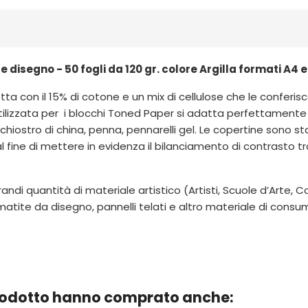
 disegno - 50 fogli da 120 gr. colore Argilla formati A4 e
otta con il 15% di cotone e un mix di cellulose che le confe
 utilizzata per i blocchi Toned Paper si adatta perfettamente
nchiostro di china, penna, pennarelli gel. Le copertine sono s
fine di mettere in evidenza il bilanciamento di contrasto tra i
grandi quantità di materiale artistico (Artisti, Scuole d’Arte
 matite da disegno, pannelli telati e altro materiale di cons
prodotto hanno comprato anche: