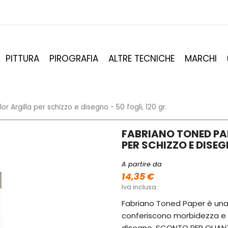
PITTURA
PIROGRAFIA
ALTRE TECNICHE
MARCHI
r Argilla per schizzo e disegno - 50 fogli, 120 gr.
FABRIANO TONED PA
PER SCHIZZO E DISEGN
A partire da
14,35 €
Iva inclusa
Fabriano Toned Paper è una c
conferiscono morbidezza e v
disegno. SCONTO PER QUANT