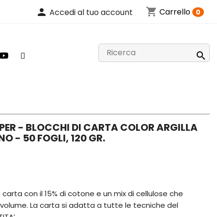
shopping_cart
person
Carrello
Accedi al tuo account
0

PER - BLOCCHI DI CARTA COLOR ARGILLA
O - 50 FOGLI, 120 GR.
arta con il 15% di cotone e un mix di cellulose che
olume. La carta si adatta a tutte le tecniche del
ITA’