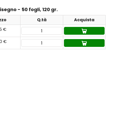
segno - 50 fogli, 120 gr.
zzo
Q.tà
Acquista
35 €
90 €