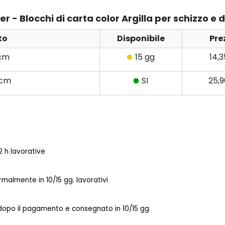
 - Blocchi di carta color Argilla per schizzo e di
to
Disponibile
Pre
 cm
15 gg
14,
 cm
SI
25,
 h lavorative
almente in 10/15 gg. lavorativi
 dopo il pagamento e consegnato in 10/15 gg.