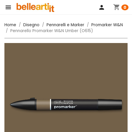
shopping_cart

person
0
Home
Disegno
Pennarelli e Marker
Promarker W&N
Pennarello Promarker W&N Umber (O615)